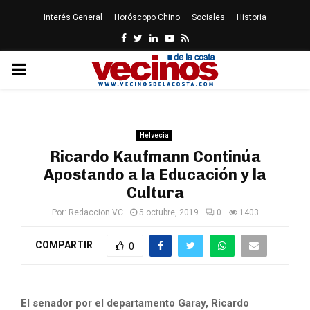
Interés General
Horóscopo Chino
Sociales
Historia
Facebook
Twitter
Linkedin
Youtube
Rss
PRIMARY
MENU
Helvecia
Ricardo Kaufmann Continúa
Apostando a la Educación y la
Cultura
Por:
Redaccion VC
5 octubre, 2019
0
1403
COMPARTIR
0
El senador por el departamento Garay, Ricardo