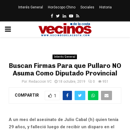
Interés General
Horóscopo Chino
Sociales
Historia
Facebook
Twitter
Linkedin
Youtube
Rss
PRIMARY
MENU
Interés General
Buscan Firmas Para que Pullaro NO
Asuma Como Diputado Provincial
Por:
Redaccion VC
18 octubre, 2019
0
951
COMPARTIR
1
A un mes del asesinato de Julio Cabal (h) quien tenía
29 años, y falleció luego de recibir un disparo en el