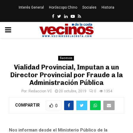
Interés General
Horóscopo Chino
Sociales
Historia
Facebook
Twitter
Linkedin
Youtube
Rss
PRIMARY
MENU
Sucesos
Vialidad Provincial, Imputan a un
Director Provincial por Fraude a la
Administración Pública
Por:
Redaccion VC
20 octubre, 2019
0
1354
COMPARTIR
0
Nos informan desde el Ministerio Público de la