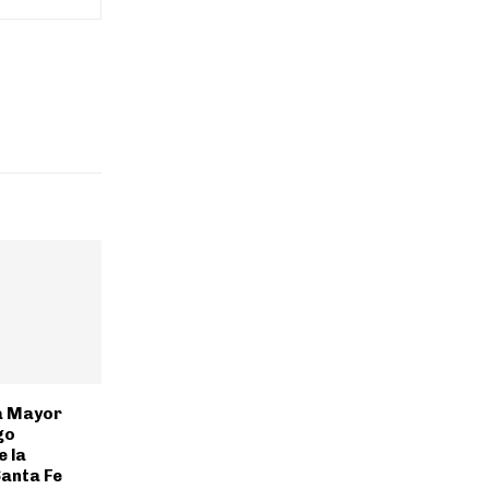
a Mayor
go
e la
Santa Fe