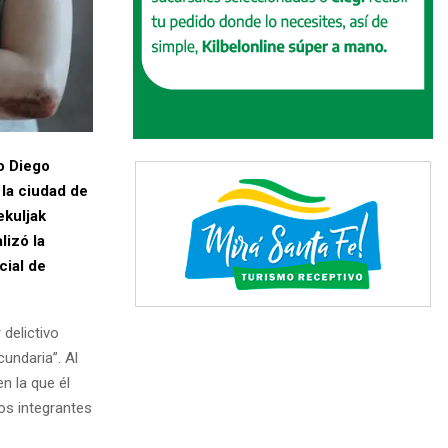
o Diego
la ciudad de
ekuljak
lizó la
cial de
 delictivo
undaria”. Al
n la que él
tros integrantes