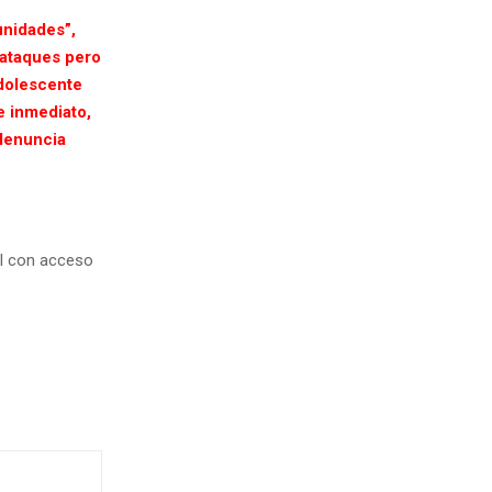
unidades”,
s ataques pero
dolescente
e inmediato,
 denuncia
l con acceso