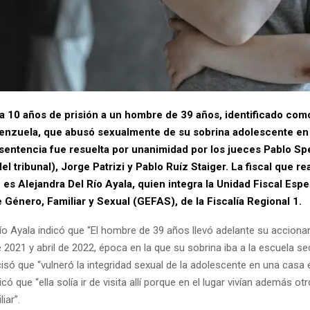
 10 años de prisión a un hombre de 39 años, identificado com
nzuela, que abusó sexualmente de su sobrina adolescente en 
 sentencia fue resuelta por unanimidad por los jueces Pablo Sp
el tribunal), Jorge Patrizi y Pablo Ruíz Staiger. La fiscal que rea
 es Alejandra Del Río Ayala, quien integra la Unidad Fiscal Espe
 Género, Familiar y Sexual (GEFAS), de la Fiscalía Regional 1.
Río Ayala indicó que “El hombre de 39 años llevó adelante su accionar
2021 y abril de 2022, época en la que su sobrina iba a la escuela sec
isó que “vulneró la integridad sexual de la adolescente en una casa e
licó que “ella solía ir de visita allí porque en el lugar vivían además o
iar”.