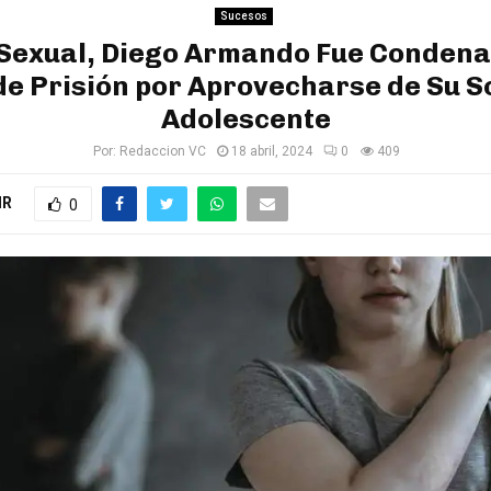
Sucesos
Sexual, Diego Armando Fue Condena
de Prisión por Aprovecharse de Su S
Adolescente
Por:
Redaccion VC
18 abril, 2024
0
409
IR
0