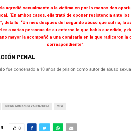
la agredió sexualmente a la víctima en por lo menos dos oport
scal. “En ambos casos, ella trató de oponer resistencia ante lo
”, detalló.
“Un mes después del segundo abuso que sufrió, la a
rles a varias personas de su entorno lo que había sucedido, y d
no mayor la acompañó a una comisaría en la que radicaron la
correspondiente”.
ACIÓN PENAL
ndo
fue condenado a 10 años de prisión como autor de abuso sexua
DIEGO ARMANDO VALENZUELA
MPA
IR
0