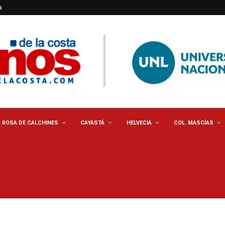
a
. ROSA DE CALCHINES
CAYASTÁ
HELVECIA
COL. MASCÍAS