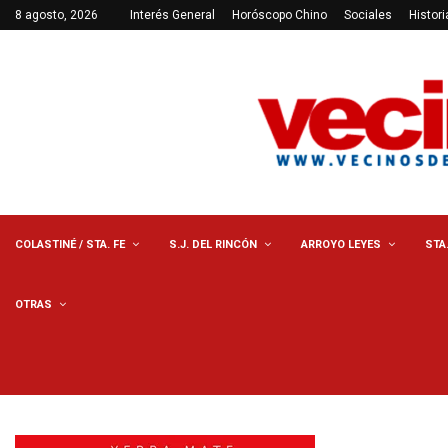
8 agosto, 2026
Interés General
Horóscopo Chino
Sociales
Histori
COLASTINÉ / STA. FE
S.J. DEL RINCÓN
ARROYO LEYES
STA
OTRAS