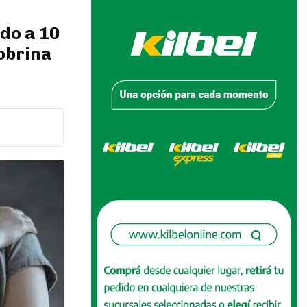
do a 10
obrina