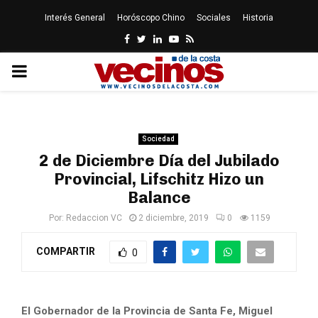
Interés General
Horóscopo Chino
Sociales
Historia
Facebook
Twitter
Linkedin
Youtube
Rss
PRIMARY
MENU
Sociedad
2 de Diciembre Día del Jubilado
Provincial, Lifschitz Hizo un
Balance
Por:
Redaccion VC
2 diciembre, 2019
0
1159
COMPARTIR
0
El Gobernador de la Provincia de Santa Fe, Miguel