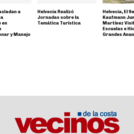
asladan a
Helvecia Realizó
Helvecia, El 
ra
Jornadas sobre la
Kaufmann Junt
 en
Temática Turística
Martínez Visi
n
Escuelas e Hi
onar y Manejo
Grandes Anun