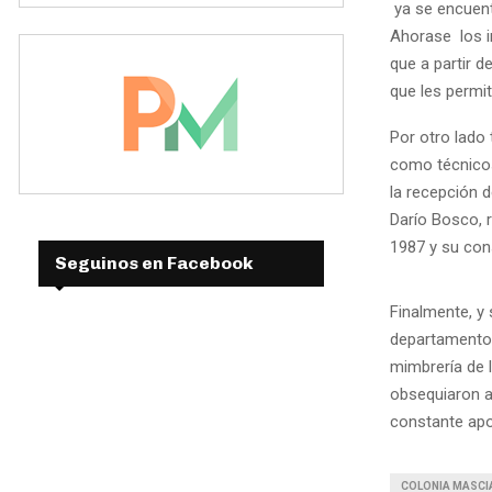
ya se encuent
Ahorase los in
que a partir d
que les permit
Por otro lado
como técnicos
la recepción d
Darío Bosco, r
1987 y su con
Seguinos en Facebook
Finalmente, y
departamento
mimbrería de l
obsequiaron a
constante ap
COLONIA MASCI