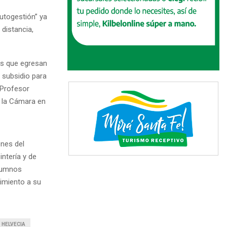
utogestión” ya
 distancia,
os que egresan
 subsidio para
 Profesor
e la Cámara en
enes del
ntería y de
alumnos
imiento a su
HELVECIA