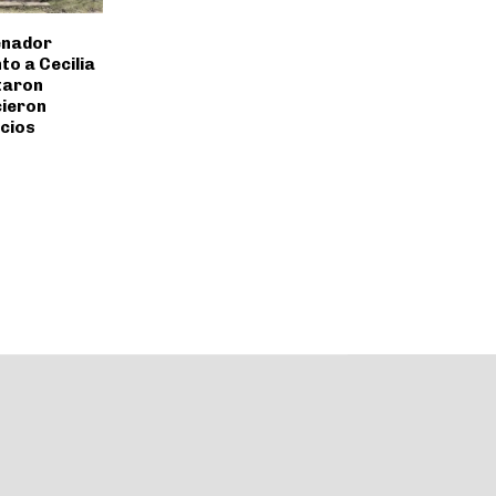
Senador
o a Cecilia
taron
cieron
cios