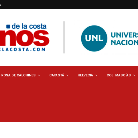
a
. ROSA DE CALCHINES
CAYASTÁ
HELVECIA
COL. MASCÍAS