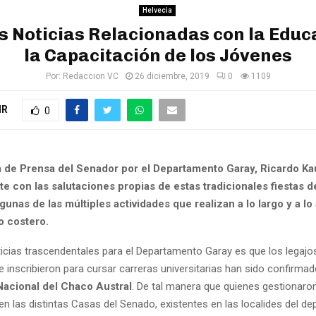
Helvecia
 Noticias Relacionadas con la Educ
la Capacitación de los Jóvenes
Por:
Redaccion VC
26 diciembre, 2019
0
1109
IR
0
a de Prensa del Senador por el Departamento Garay, Ricardo K
 con las salutaciones propias de estas tradicionales fiestas de
gunas de las múltiples actividades que realizan a lo largo y a lo
 costero.
ticias trascendentales para el Departamento Garay es que los legajo
 inscribieron para cursar carreras universitarias han sido confirmad
Nacional del Chaco Austral
. De tal manera que quienes gestionaro
 en las distintas Casas del Senado, existentes en las localides del d