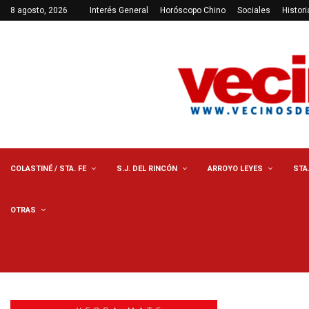
8 agosto, 2026
Interés General
Horóscopo Chino
Sociales
Histori
COLASTINÉ / STA. FE
S.J. DEL RINCÓN
ARROYO LEYES
STA
OTRAS