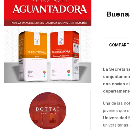
Buenas
COMPART
La Secretarí
conjuntamente
nos envían al
departamento
Una de las no
jóvenes que se
Universidad 
universitarias