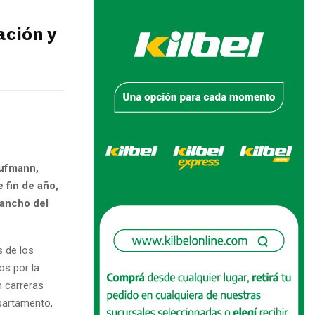
ación y
aufmann,
 fin de año,
 ancho del
s de los
os por la
n carreras
epartamento,