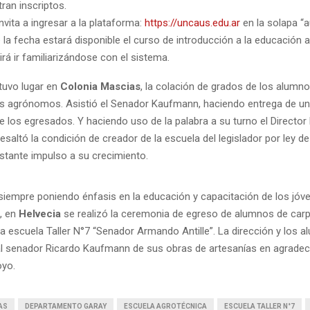
ran inscriptos.
vita a ingresar a la plataforma:
https://uncaus.edu.ar
en la solapa “a
e la fecha estará disponible el curso de introducción a la educación a
irá ir familiarizándose con el sistema.
 tuvo lugar en
Colonia Mascias
, la colación de grados de los alumn
 agrónomos. Asistió el Senador Kaufmann, haciendo entrega de un
e los egresados. Y haciendo uso de la palabra a su turno el Director
esaltó la condición de creador de la escuela del legislador por ley d
stante impulso a su crecimiento.
 siempre poniendo énfasis en la educación y capacitación de los jóv
, en
Helvecia
se realizó la ceremonia de egreso de alumnos de carpi
a escuela Taller N°7 “Senador Armando Antille”. La dirección y los 
l senador Ricardo Kaufmann de sus obras de artesanías en agradec
oyo.
AS
DEPARTAMENTO GARAY
ESCUELA AGROTÉCNICA
ESCUELA TALLER N°7