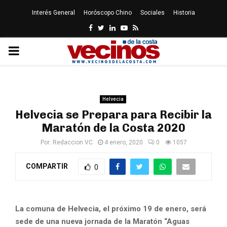
Interés General
Horóscopo Chino
Sociales
Historia
Facebook
Twitter
Linkedin
Youtube
Rss
PRIMARY
MENU
Helvecia
Helvecia se Prepara para Recibir la
Maratón de la Costa 2020
Por:
Redaccion VC
4 enero, 2020
0
1057
COMPARTIR
0
La comuna de Helvecia, el próximo 19 de enero, será
sede de una nueva jornada de la Maratón “Aguas