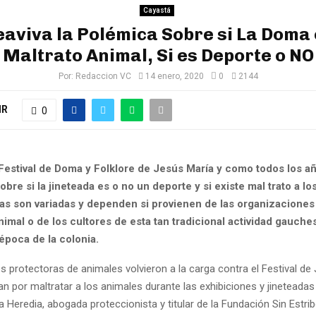
Cayastá
eaviva la Polémica Sobre si La Doma 
Maltrato Animal, Si es Deporte o NO
Por:
Redaccion VC
14 enero, 2020
0
2144
IR
0
estival de Doma y Folklore de Jesús María y como todos los añ
obre si la jineteada es o no un deporte y si existe mal trato a lo
as son variadas y dependen si provienen de las organizaciones
imal o de los cultores de esta tan tradicional actividad gauch
época de la colonia.
 protectoras de animales volvieron a la carga contra el Festival de 
n por maltratar a los animales durante las exhibiciones y jineteadas
 Heredia, abogada proteccionista y titular de la Fundación Sin Estrib