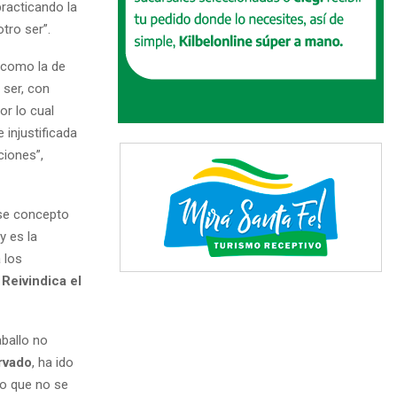
practicando la
tro ser”.
s como la de
ser, con
or lo cual
 injustificada
ciones”,
ese concepto
 es la
 los
Reivindica el
aballo no
rvado
, ha ido
lo que no se