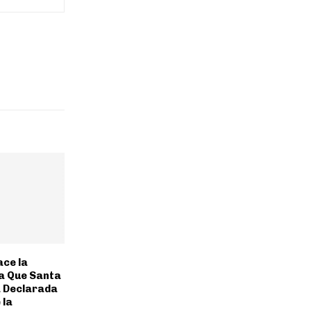
ce la
ra Que Santa
ea Declarada
 la