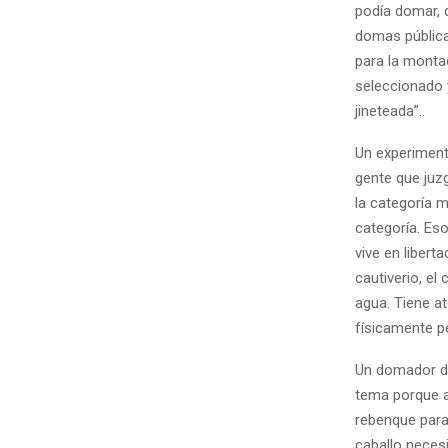
podía domar, 
domas pública
para la monta
seleccionado 
jineteada”..
Un experiment
gente que juzg
la categoría 
categoría. Eso
vive en libert
cautiverio, el
agua. Tiene at
físicamente pe
Un domador de
tema porque an
rebenque para 
caballo neces