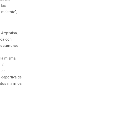
 las
 maltrato”,
 Argentina,
rica con
 sostenerse
, la misma
 el
 las
a deportiva de
sitos mínimos: