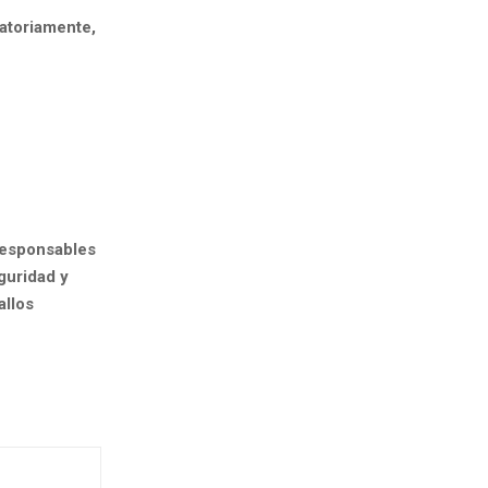
gatoriamente,
responsables
guridad y
allos