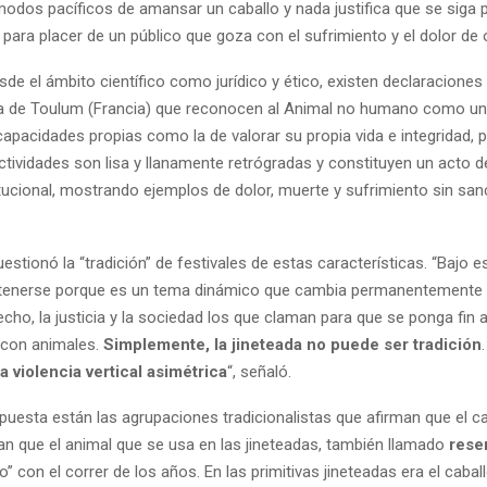
modos pacíficos de amansar un caballo y nada justifica que se siga 
 para placer de un público que goza con el sufrimiento y el dolor de o
sde el ámbito científico como jurídico y ético, existen declaracione
a de Toulum (Francia) que reconocen al Animal no humano como un 
 capacidades propias como la de valorar su propia vida e integridad, p
tividades son lisa y llanamente retrógradas y constituyen un acto de
itucional, mostrando ejemplos de dolor, muerte y sufrimiento sin san
stionó la “tradición” de festivales de estas características. “Bajo 
tenerse porque es un tema dinámico que cambia permanentemente y
recho, la justicia y la sociedad los que claman para que se ponga fin a
 con animales.
Simplemente, la jineteada no puede ser tradición
.
 violencia vertical asimétrica
“, señaló.
puesta están las agrupaciones tradicionalistas que afirman que el c
can que el animal que se usa en las jineteadas, también llamado
rese
” con el correr de los años. En las primitivas jineteadas era el cabal