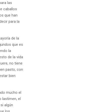
para las
te caballos
ños que han
ecir para la
ayoría de la
egundos que es
endo la
sto de la vida
fuere, no tiene
buen pasto, con
estar bien
zado mucho el
 lastimen, el
si algún
ue los