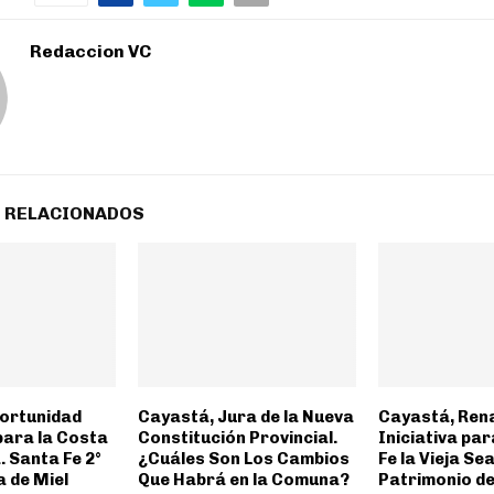
Redaccion VC
 RELACIONADOS
portunidad
Cayastá, Jura de la Nueva
Cayastá, Rena
para la Costa
Constitución Provincial.
Iniciativa pa
 Santa Fe 2°
¿Cuáles Son Los Cambios
Fe la Vieja S
 de Miel
Que Habrá en la Comuna?
Patrimonio de