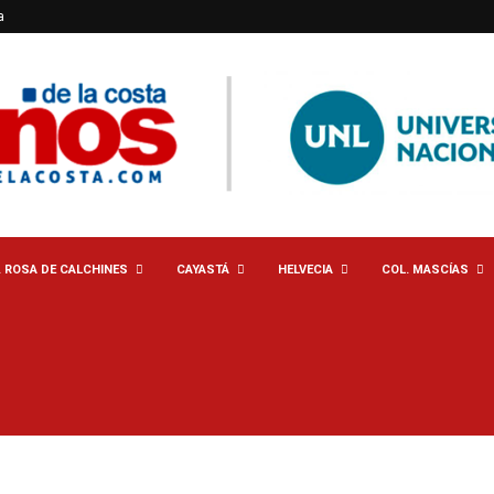
a
. ROSA DE CALCHINES
CAYASTÁ
HELVECIA
COL. MASCÍAS