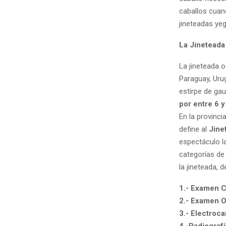
caballos cuan
jineteadas yeg
La Jinetead
La jineteada o
Paraguay, Urug
estirpe de ga
por entre 6 
En la provinci
define al
Jine
espectáculo la
categorías de 
la jineteada, 
1.- Examen C
2.- Examen O
3.- Electroc
4.-Radiografí