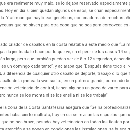
que era realmente muy malo, se lo dejaba reservado especialmente 
s. Hoy en día si bien quedan algunos de esos, se crían especialmen
da. Y afirman que hay líneas genéticas, con criadores de muchos a
yeguas que no sirven para otra cosa que no sea para corcovear, es d
ado criador de caballos en la costa relataba a este medio que “La m
a a la jineteada lo hace por lo que ve, en el peor de los casos 14 s
más larga, pero que también pueden ser de 8 o 12 segundos, dependi
 es un domingo cada tanto”. y aclaraba que “Después tiene todo el re
ad, a diferencia de cualquier otro caballo de deporte, trabajo o lo que 
 caballo de la jineteada vive suelto, en un potrero grande, comiendo 
ención veterinaria de control, tienen algunos un poco de vareo para 
ro nunca se los monta ni se los ensilla ni se los trabaja”.
 la zona de la Costa Santafesina asegura que “Se ha profesionali
tes había cierto maltrato, hoy en día se revisan las espuelas que no
que no sea bravo, pesado, hay veterinarios en todas las fiestas por 
ita atención y se ponen en condiciones las instalaciones, se busca q