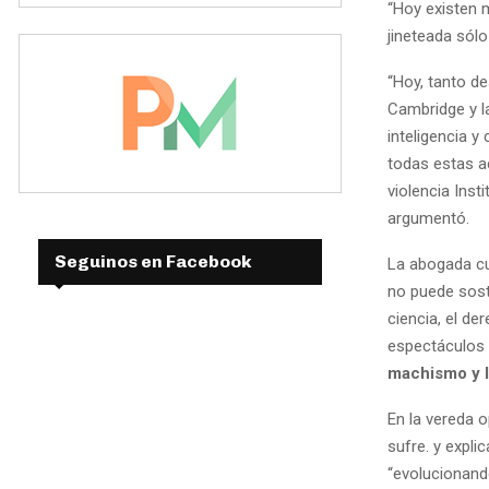
“Hoy existen 
jineteada sólo
“Hoy, tanto de
Cambridge y l
inteligencia y
todas estas ac
violencia Inst
argumentó.
Seguinos en Facebook
La abogada cue
no puede sos
ciencia, el de
espectáculos
machismo y la
En la vereda o
sufre. y expli
“evolucionando