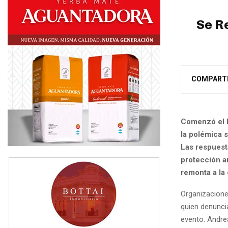
Se R
COMPART
Comenzó el F
la polémica s
Las respuest
protección an
remonta a la 
Organizaciones
quien denuncia
evento. Andrea