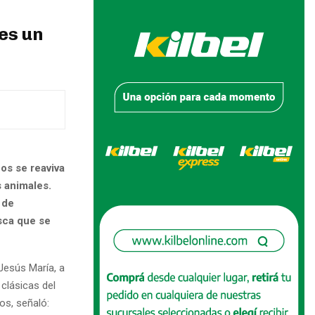
es un
os se reaviva
s animales.
 de
esca que se
Jesús María, a
 clásicas del
os, señaló: