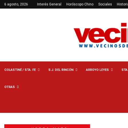
6 agosto, 2026
Interés General
Horóscopo Chino
Sociales
Histori
COLASTINÉ / STA. FE
S.J. DEL RINCÓN
ARROYO LEYES
STA
OTRAS