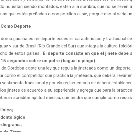
do no están siendo montados, estén a la sombra, que no se lleven a
uas que estén preñadas o con potrillos al pie, porque eso sí sería un
a Como Deporte
 doma gaucha es un deporte ecuestre característico y tradicional de
uay y sur de Brasil (Río Grande del Sur) que integra la cultura folcló
ucho de estos países.
El deporte consiste en que el jinete debe
y 15 segundos sobre un potro (bagual o pingo).
a de Córdoba existe una ley que regula la jineteada como un deporte
te
como el competidor que practica la jineteada, que deberá llevar en
 vestimenta tradicional y por vía reglamentaria se deberá establecer
los jinetes de acuerdo a su experiencia y agrega que para la práctic
deberán acreditar aptitud médica, que tendrá que cumplir como requi
línico;
dontológico;
ardiograma;
a de Tórax.