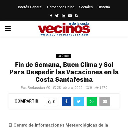
Interés General
Horóscopo Chino
Sociales
Historia
Facebook
Twitter
Linkedin
Youtube
Rss
PRIMARY
MENU
La Costa
Fin de Semana, Buen Clima y Sol
Para Despedir las Vacaciones en la
Costa Santafesina
Por:
Redaccion VC
28 febrero, 2020
0
1270
COMPARTIR
0
El Centro de Informaciones Meteorológicas de la