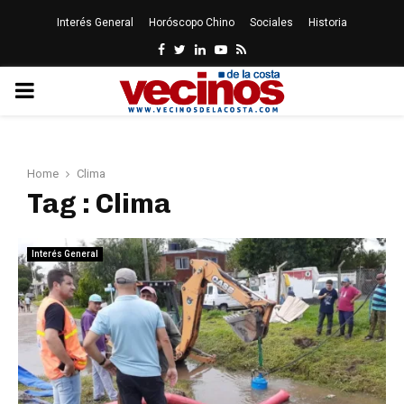
Interés General
Horóscopo Chino
Sociales
Historia
Facebook
Twitter
Linkedin
Youtube
Rss
PRIMARY
MENU
Home
Clima
Tag : Clima
Interés General