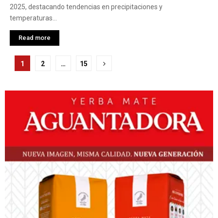
2025, destacando tendencias en precipitaciones y
temperaturas...
Read more
Paginación
1
2
…
15
de
entradas