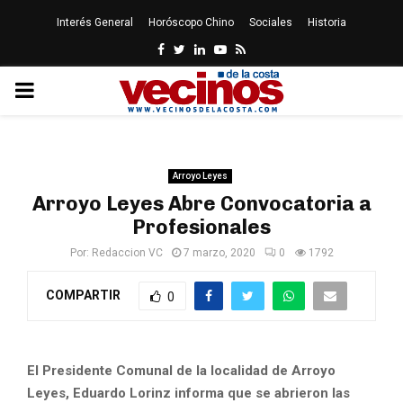
Interés General
Horóscopo Chino
Sociales
Historia
Facebook
Twitter
Linkedin
Youtube
Rss
PRIMARY
MENU
Arroyo Leyes
Arroyo Leyes Abre Convocatoria a
Profesionales
Por:
Redaccion VC
7 marzo, 2020
0
1792
COMPARTIR
0
El Presidente Comunal de la localidad de Arroyo
Leyes, Eduardo Lorinz informa que se abrieron las