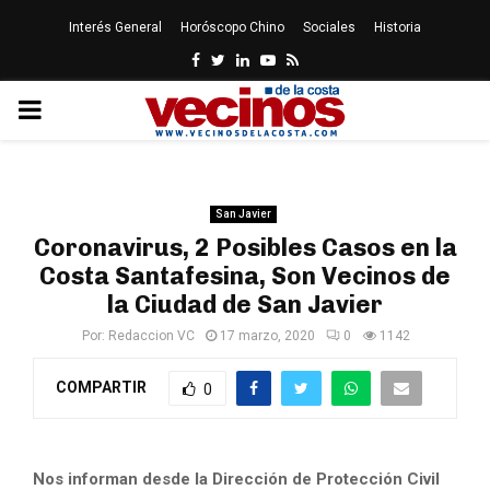
Interés General
Horóscopo Chino
Sociales
Historia
Facebook
Twitter
Linkedin
Youtube
Rss
PRIMARY
MENU
San Javier
Coronavirus, 2 Posibles Casos en la
Costa Santafesina, Son Vecinos de
la Ciudad de San Javier
Por:
Redaccion VC
17 marzo, 2020
0
1142
COMPARTIR
0
Nos informan desde la Dirección de Protección Civil