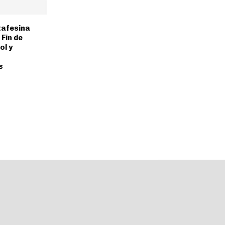
tafesina
Fin de
ol y
s