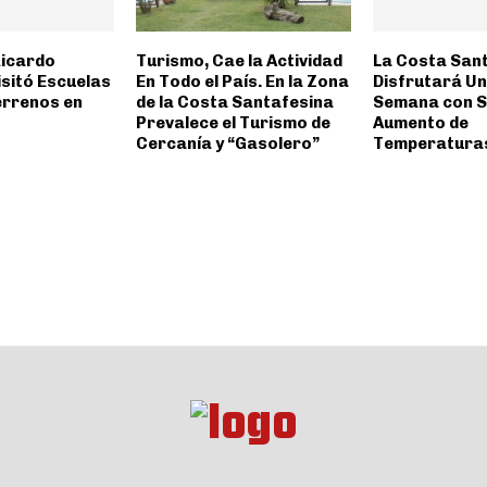
Ricardo
Turismo, Cae la Actividad
La Costa San
sitó Escuelas
En Todo el País. En la Zona
Disfrutará Un 
errenos en
de la Costa Santafesina
Semana con S
Prevalece el Turismo de
Aumento de
Cercanía y “Gasolero”
Temperatura