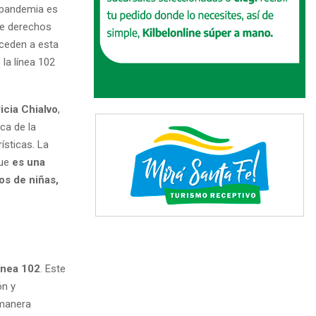
 pandemia es
 de derechos
eceden a esta
la línea 102
icia Chialvo
,
ica de la
ísticas. La
que
es una
os de niñas,
ínea 102
. Este
ón y
 manera