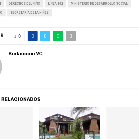
I
DERECHOS DEL NIÑO
LÍNEA 102
MINISTERIO DE DESARROLLO SOCIAL
VO
SECRETARÍA DE LA NIÑEZ
IR
0
Redaccion VC
 RELACIONADOS