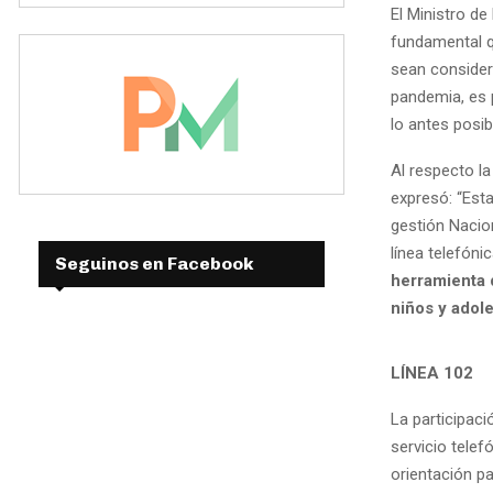
El Ministro de
fundamental qu
sean consider
pandemia, es 
lo antes posib
Al respecto la
expresó: “Esta
gestión Nacion
línea telefóni
Seguinos en Facebook
herramienta 
niños y adol
LÍNEA 102
La participaci
servicio telef
orientación p