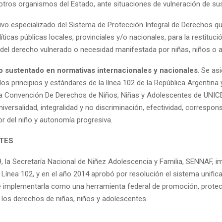
otros organismos del Estado, ante situaciones de vulneración de su
tivo especializado del Sistema de Protección Integral de Derechos q
líticas públicas locales, provinciales y/o nacionales, para la restituci
del derecho vulnerado o necesidad manifestada por niñas, niños o 
io sustentado en normativas internacionales y nacionales
. Se asi
os principios y estándares de la línea 102 de la República Argentina 
 la Convención De Derechos de Niños, Niñas y Adolescentes de UNICE
iversalidad, integralidad y no discriminación, efectividad, correspons
or del niño y autonomía progresiva.
TES
9, la Secretaría Nacional de Niñez Adolescencia y Familia, SENNAF, 
 Línea 102, y en el año 2014 aprobó por resolución el sistema unific
de implementarla como una herramienta federal de promoción, protec
 los derechos de niñas, niños y adolescentes.