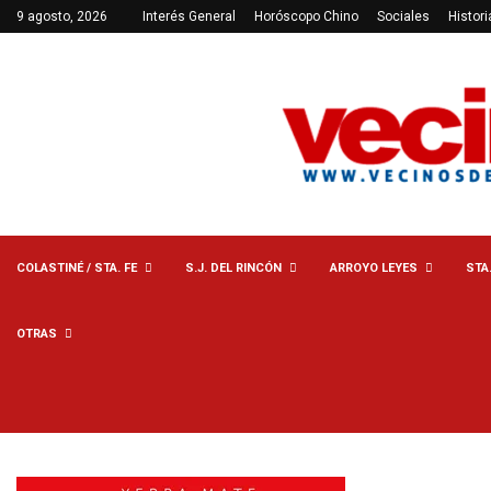
9 agosto, 2026
Interés General
Horóscopo Chino
Sociales
Histori
COLASTINÉ / STA. FE
S.J. DEL RINCÓN
ARROYO LEYES
STA
OTRAS