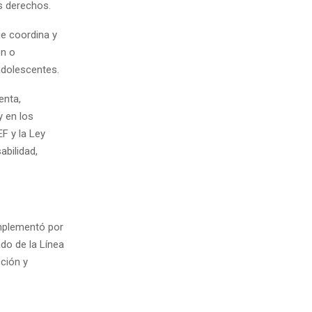
s derechos.
ue coordina y
ón o
adolescentes.
enta,
y en los
F y la Ley
abilidad,
implementó por
ado de la Línea
ción y