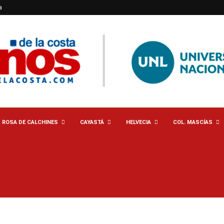
a
. ROSA DE CALCHINES
CAYASTÁ
HELVECIA
COL. MASCÍAS