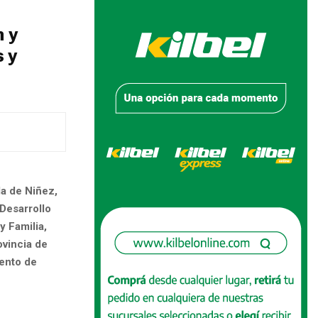
n y
 y
la de Niñez,
Desarrollo
y Familia,
ovincia de
iento de