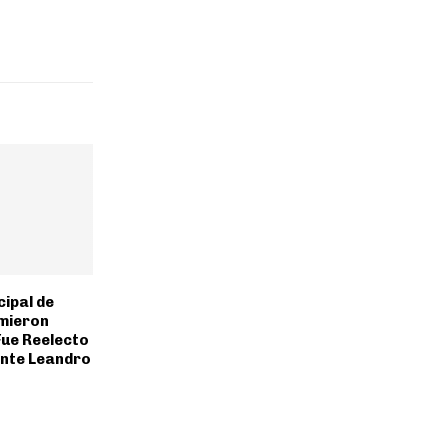
ipal de
umieron
Fue Reelecto
nte Leandro