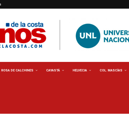
a
. ROSA DE CALCHINES
CAYASTÁ
HELVECIA
COL. MASCÍAS