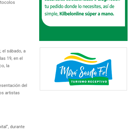
otocolos
, el sábado, a
 las 19, en el
o, la
resentación del
s artistas
tal”, durante