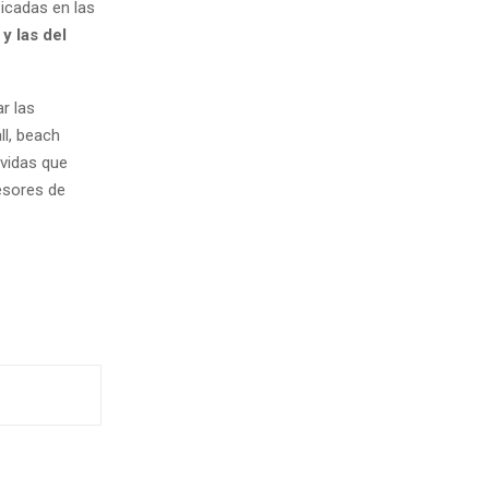
bicadas en las
y las del
r las
ll, beach
avidas que
esores de