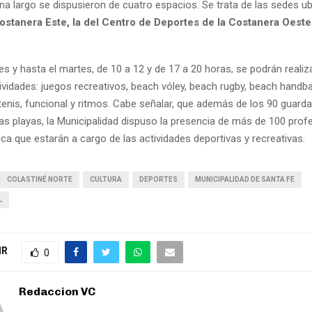
na largo se dispusieron de cuatro espacios. Se trata de las sedes u
ostanera Este, la del Centro de Deportes de la Costanera Oeste 
es y hasta el martes, de 10 a 12 y de 17 a 20 horas, se podrán realiza
ividades: juegos recreativos, beach vóley, beach rugby, beach handba
tenis, funcional y ritmos. Cabe señalar, que además de los 90 guard
las playas, la Municipalidad dispuso la presencia de más de 100 prof
ca que estarán a cargo de las actividades deportivas y recreativas.
COLASTINÉ NORTE
CULTURA
DEPORTES
MUNICIPALIDAD DE SANTA FE
L
IR
0
Redaccion VC