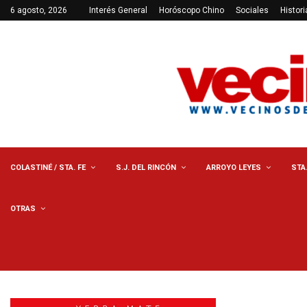
6 agosto, 2026
Interés General
Horóscopo Chino
Sociales
Histori
COLASTINÉ / STA. FE
S.J. DEL RINCÓN
ARROYO LEYES
STA
OTRAS