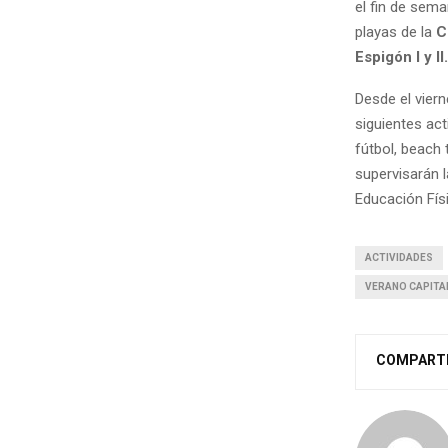
el fin de sema
playas de la
C
Espigón I y II.
Desde el viern
siguientes act
fútbol, beach 
supervisarán 
Educación Físi
ACTIVIDADES
VERANO CAPITA
COMPART