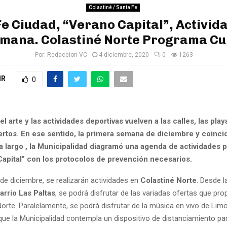
Colastiné / Santa Fe
e Ciudad, “Verano Capital”, Activid
mana. Colastiné Norte Programa Cu
Por:
Redaccion VC
4 diciembre, 2020
0
1263
IR
0
l arte y las actividades deportivas vuelven a las calles, las play
ertos. En ese sentido, la primera semana de diciembre y coinci
 largo , la Municipalidad diagramó una agenda de actividades p
Capital” con los protocolos de prevención necesarios.
de diciembre, se realizarán actividades en
Colastiné Norte
. Desde l
arrio Las Paltas
, se podrá disfrutar de las variadas ofertas que pro
orte. Paralelamente, se podrá disfrutar de la música en vivo de Lim
que la Municipalidad contempla un dispositivo de distanciamiento pa