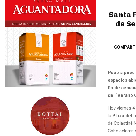
Santa F
de Se
COMPART
Poco a poco e
espacios abi
fin de semana
del “Verano 
Hoy viernes 4 
la
Plaza del b
de Colastiné N
Cabe aclarar, 