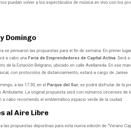
inos puedan volver a los espectáculos de música en vivo con los pr
 y Domingo
a se pensaron las propuestas para el fin de semana. En primer lugar
vará a cabo una
Feria de Emprendedores de Capital Activa
. Será a
to de la Estación Belgrano, ubicado en calle Avellaneda. En ese marc
ical, con protocolos de distanciamiento, estará a cargo de Janise.
omingo, a las 17.30, en el
Parque del Sur
, se podrá disfrutar de la p
 Ambulante. La original propuesta será con números circenses de lo
án a cabo recorriendo el emblemático espacio verde de la ciudad.
s al Aire Libre
a las propuestas deportivas para esta nueva edición de “Verano Capi