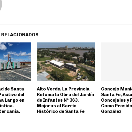
 RELACIONADOS
ad de Santa
Alto Verde, La Provincia
Concejo Munic
Positivo del
Retoma la Obra del Jardín
Santa Fe, As
na Largo en
de Infantes Nº 363.
Concejales y 
ística.
Mejoras al Barrio
Como Preside
Cercanía.
Histórico de Santa Fe
González