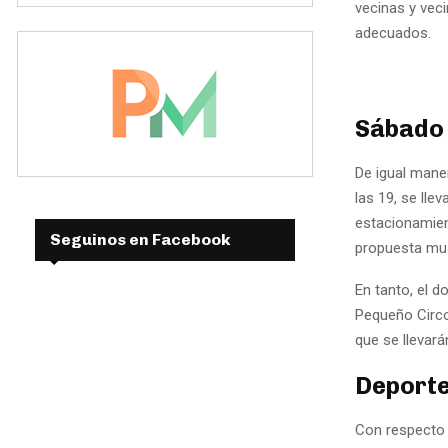
vecinas y vec
adecuados.
Sábado
De igual maner
las 19, se lle
estacionamien
Seguinos en Facebook
propuesta mus
En tanto, el d
Pequeño Circo
que se llevar
Deporte
Con respecto 