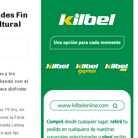
ades Fin
ltural
as y los
diendo con el
ara disfrutar
as 19 hrs, en
pone la Feria
onada Latina.
ra que las