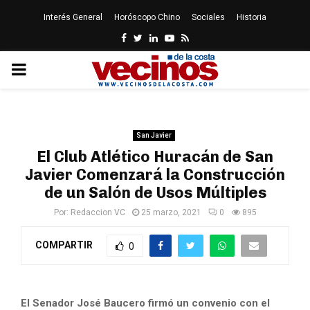
Interés General
Horóscopo Chino
Sociales
Historia
Facebook
Twitter
Linkedin
Youtube
Rss
PRIMARY
MENU
San Javier
El Club Atlético Huracán de San
Javier Comenzará la Construcción
de un Salón de Usos Múltiples
Por:
Redaccion VC
25 marzo, 2021
0
895
COMPARTIR
0
El Senador José Baucero firmó un convenio con el