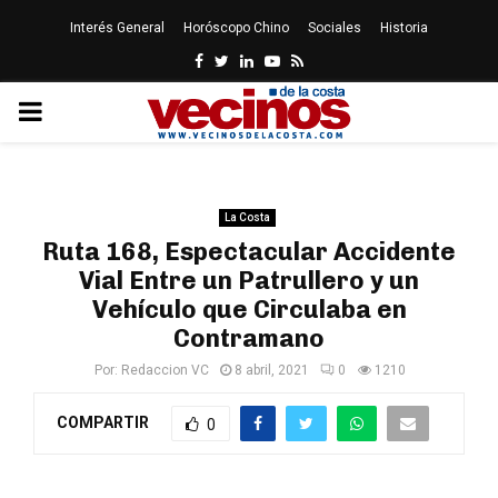
Interés General
Horóscopo Chino
Sociales
Historia
Facebook
Twitter
Linkedin
Youtube
Rss
PRIMARY
MENU
La Costa
Ruta 168, Espectacular Accidente
Vial Entre un Patrullero y un
Vehículo que Circulaba en
Contramano
Por:
Redaccion VC
8 abril, 2021
0
1210
COMPARTIR
0