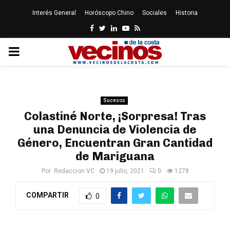
Interés General
Horóscopo Chino
Sociales
Historia
Facebook
Twitter
Linkedin
Youtube
Rss
PRIMARY
MENU
Sucesos
Colastiné Norte, ¡Sorpresa! Tras
una Denuncia de Violencia de
Género, Encuentran Gran Cantidad
de Mariguana
Por:
Redaccion VC
19 julio, 2021
0
1278
COMPARTIR
0