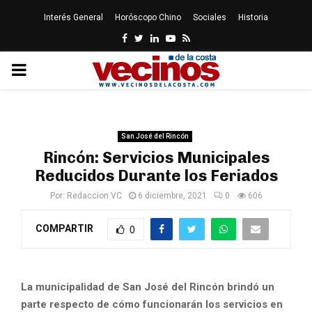
Interés General
Horóscopo Chino
Sociales
Historia
Facebook
Twitter
Linkedin
Youtube
Rss
PRIMARY
MENU
San José del Rincón
Rincón: Servicios Municipales
Reducidos Durante los Feriados
Por:
Redaccion VC
6 diciembre, 2021
0
606
COMPARTIR
0
La municipalidad de San José del Rincón brindó un
parte respecto de cómo funcionarán los servicios en