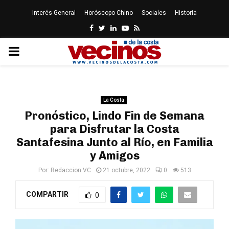
Interés General
Horóscopo Chino
Sociales
Historia
Facebook
Twitter
Linkedin
Youtube
Rss
PRIMARY
MENU
La Costa
Pronóstico, Lindo Fin de Semana
para Disfrutar la Costa
Santafesina Junto al Río, en Familia
y Amigos
Por:
Redaccion VC
21 octubre, 2022
0
513
COMPARTIR
0