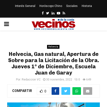
Interés General
Horóscopo Chino
Sociales
Historia
Facebook
Twitter
Linkedin
Youtube
Rss
PRIMARY
MENU
Helvecia
Helvecia, Gas natural, Apertura de
Sobre para la Licitación de la Obra.
Jueves 1º de Diciembre, Escuela
Juan de Garay
Por:
Redaccion VC
30 noviembre, 2022
0
649
COMPARTIR
0