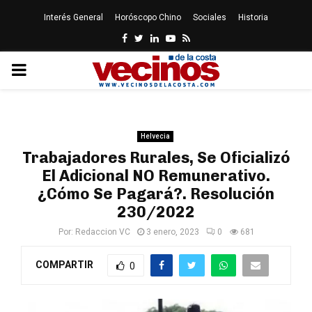
Interés General
Horóscopo Chino
Sociales
Historia
Facebook
Twitter
Linkedin
Youtube
Rss
PRIMARY
MENU
Helvecia
Trabajadores Rurales, Se Oficializó
El Adicional NO Remunerativo.
¿Cómo Se Pagará?. Resolución
230/2022
Por:
Redaccion VC
3 enero, 2023
0
681
COMPARTIR
0