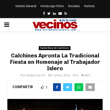
Interés General
Horóscopo Chino
Sociales
Historia
Facebook
Twitter
Linkedin
Youtube
Rss
PRIMARY
MENU
Santa Rosa de Calchines
Calchines Apronta La Tradicional
Fiesta en Homenaje al Trabajador
Islero
Por:
Redaccion VC
7 enero, 2023
0
864
COMPARTIR
1