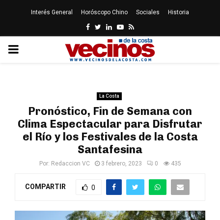
Interés General
Horóscopo Chino
Sociales
Historia
Facebook
Twitter
Linkedin
Youtube
Rss
PRIMARY
MENU
La Costa
Pronóstico, Fin de Semana con
Clima Espectacular para Disfrutar
el Río y los Festivales de la Costa
Santafesina
Por:
Redaccion VC
3 febrero, 2023
0
435
COMPARTIR
0