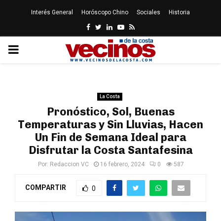
Interés General
Horóscopo Chino
Sociales
Historia
Facebook
Twitter
Linkedin
Youtube
Rss
PRIMARY
MENU
La Costa
Pronóstico, Sol, Buenas
Temperaturas y Sin Lluvias, Hacen
Un Fin de Semana Ideal para
Disfrutar la Costa Santafesina
Por:
Redaccion VC
16 febrero, 2024
0
587
COMPARTIR
0