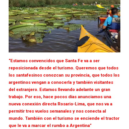
“Estamos convencidos que Santa Fe va a ser
reposicionada desde el turismo. Queremos que todos
los santafesinos conozcan su provincia, que todos los
argentinos vengan a conocerla y también visitantes
del extranjero. Estamos llevando adelante un gran
trabajo. Por eso, hace pocos días anunciamos una
nueva conexión directa Rosario-Lima, que nos va a
permitir tres vuelos semanales y nos conecta al
mundo. También con el turismo se enciende el tractor
que le va a marcar el rumbo a Argentina”