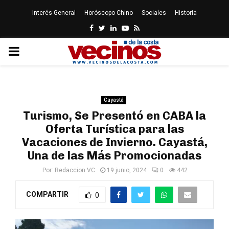
Interés General
Horóscopo Chino
Sociales
Historia
Facebook
Twitter
Linkedin
Youtube
Rss
PRIMARY
MENU
Cayastá
Turismo, Se Presentó en CABA la
Oferta Turística para las
Vacaciones de Invierno. Cayastá,
Una de las Más Promocionadas
Por:
Redaccion VC
19 junio, 2024
0
442
COMPARTIR
0