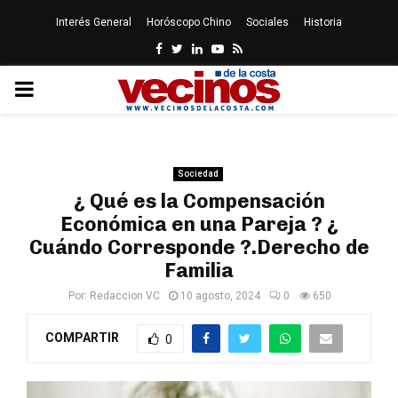
Interés General
Horóscopo Chino
Sociales
Historia
Facebook
Twitter
Linkedin
Youtube
Rss
PRIMARY
MENU
Sociedad
¿ Qué es la Compensación
Económica en una Pareja ? ¿
Cuándo Corresponde ?.Derecho de
Familia
Por:
Redaccion VC
10 agosto, 2024
0
650
COMPARTIR
0