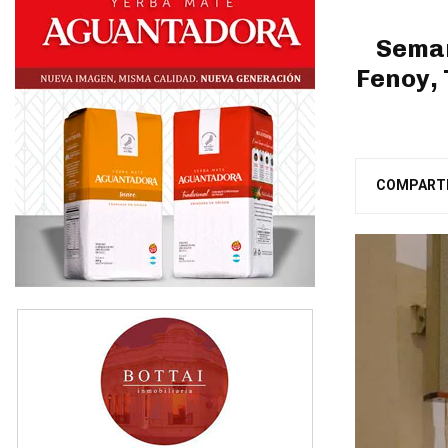
Seman
Fenoy, 
COMPART