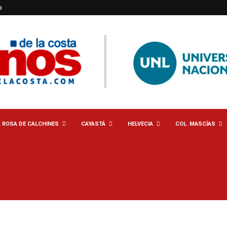
a
. ROSA DE CALCHINES
CAYASTÁ
HELVECIA
COL. MASCÍAS