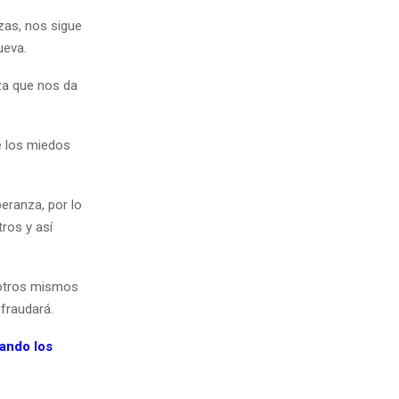
zas, nos sigue
ueva.
za que nos da
e los miedos
eranza, por lo
ros y así
sotros mismos
fraudará.
uando los