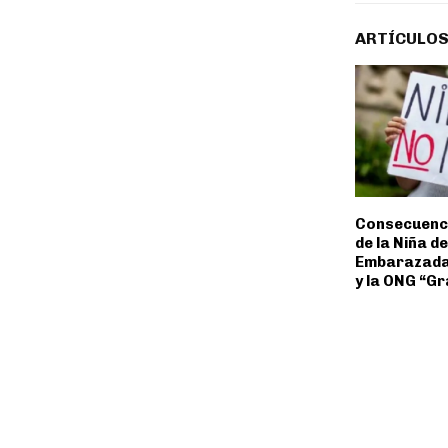
ARTÍCULOS
Consecuenci
de la Niña d
Embarazada
y la ONG “Gr