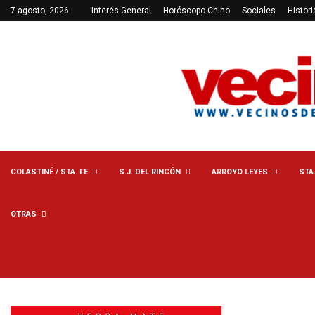
7 agosto, 2026
Interés General
Horóscopo Chino
Sociales
Histori
COLASTINÉ / STA. FE
S.J. DEL RINCÓN
ARROYO LEYES
STA
OTRAS