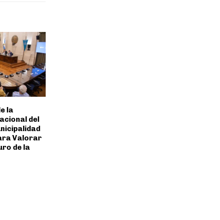
e la
acional del
unicipalidad
ara Valorar
uro de la