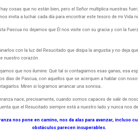
ay cosas que no están bien, pero el Señor multiplica nuestras fuer
os invita a luchar cada día para encontrar este tesoro de mi Vida n
sta Pascua no dejamos que Él nos visite con su gracia y con la fuer
narlos con la luz del Resucitado que disipa la angustia y no deja qu
e nuestro corazón.
 dejamos que nos ilumine. Qué tal si contagiamos esas ganas, esa esp
s días de Pascua, con aquellos que se acerquen a hablar con nosot
ntagiarlos. Miren si logramos arrancar una sonrisa…
eranza nace, precisamente, cuando somos capaces de salir de no
uenta que el Resucitado siempre está a nuestro lado y nunca nos de
anza nos pone en camino, nos da alas para avanzar, incluso c
obstáculos parecen insuperables.