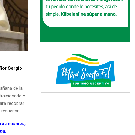
ñor Sergio
mañana de la
traicionado y
ara recobrar
resucitar.
tros mismos,
da.