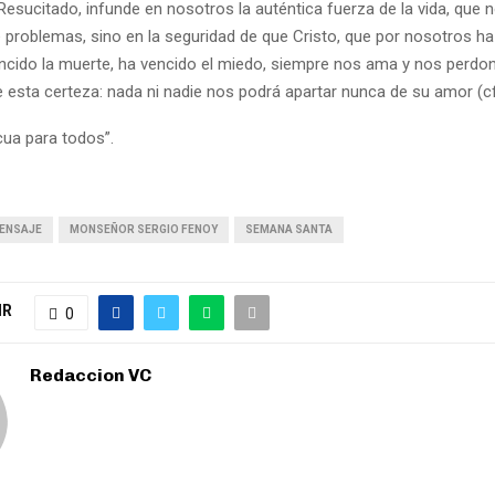
l Resucitado, infunde en nosotros la auténtica fuerza de la vida, que 
 problemas, sino en la seguridad de que Cristo, que por nosotros ha
ncido la muerte, ha vencido el miedo, siempre nos ama y nos perdon
e esta certeza: nada ni nadie nos podrá apartar nunca de su amor (c
cua para todos”.
ENSAJE
MONSEÑOR SERGIO FENOY
SEMANA SANTA
IR
0
Redaccion VC