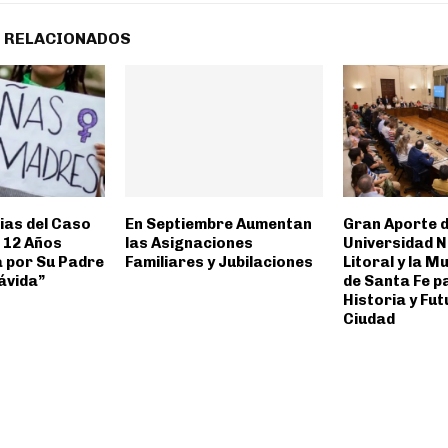
 RELACIONADOS
as del Caso
En Septiembre Aumentan
Gran Aporte d
e 12 Años
las Asignaciones
Universidad N
 por Su Padre
Familiares y Jubilaciones
Litoral y la M
ávida”
de Santa Fe p
Historia y Fut
Ciudad