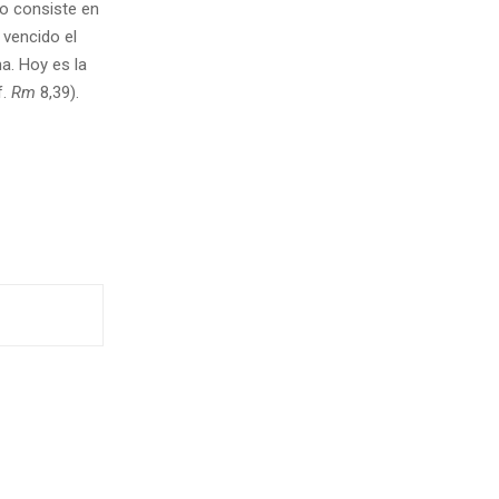
no consiste en
 vencido el
a. Hoy es la
f.
Rm
8,39).