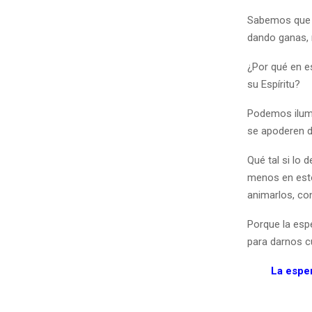
Sabemos que h
dando ganas, n
¿Por qué en e
su Espíritu?
Podemos ilumi
se apoderen d
Qué tal si lo
menos en esto
animarlos, co
Porque la esp
para darnos c
La esper