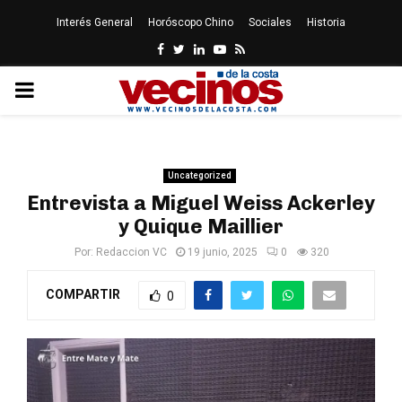
Interés General
Horóscopo Chino
Sociales
Historia
Facebook
Twitter
Linkedin
Youtube
Rss
PRIMARY
MENU
Uncategorized
Entrevista a Miguel Weiss Ackerley
y Quique Maillier
Por:
Redaccion VC
19 junio, 2025
0
320
COMPARTIR
0