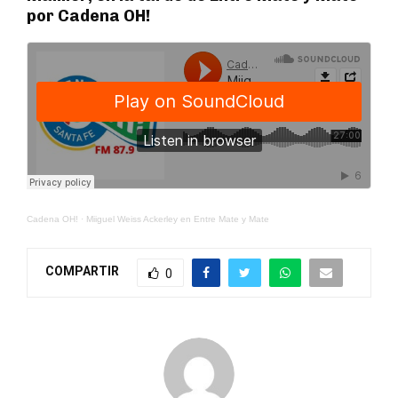
por Cadena OH!
Cadena OH!
·
Miiguel Weiss Ackerley en Entre Mate y Mate
COMPARTIR
0