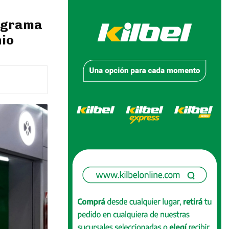
nograma
nio