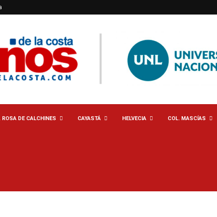
a
. ROSA DE CALCHINES
CAYASTÁ
HELVECIA
COL. MASCÍAS