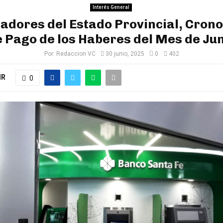
Interés General
adores del Estado Provincial, Cro
 Pago de los Haberes del Mes de Ju
Por:
Redaccion VC
30 junio, 2025
0
402
IR
0