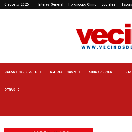
6 agosto, 2026
Interés General
Horóscopo Chino
Sociales
Histori
COLASTINÉ / STA. FE
S.J. DEL RINCÓN
ARROYO LEYES
STA
OTRAS