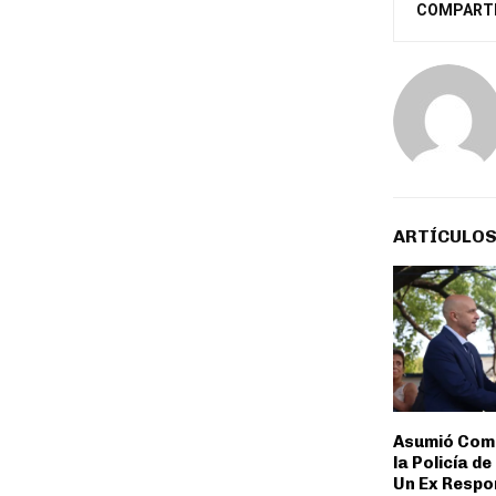
COMPART
ARTÍCULOS
Asumió Como
la Policía de
Un Ex Respo