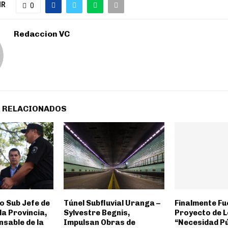
IR
0
Redaccion VC
 RELACIONADOS
 Sub Jefe de
Túnel Subfluvial Uranga –
Finalmente Fu
 la Provincia,
Sylvestre Begnis,
Proyecto de L
nsable de la
Impulsan Obras de
“Necesidad Pú