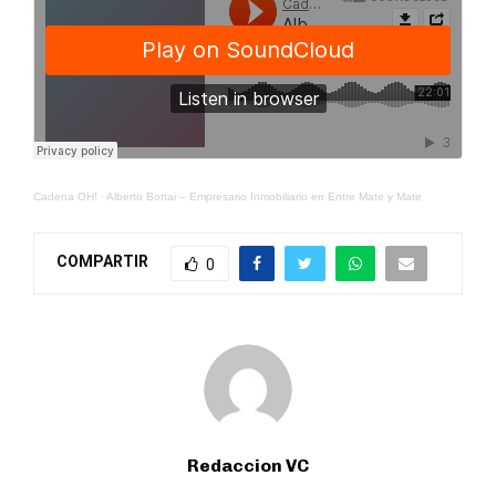
Cadena OH!
·
Alberto Bottai – Empresario Inmobiliario en Entre Mate y Mate
COMPARTIR
0
Redaccion VC