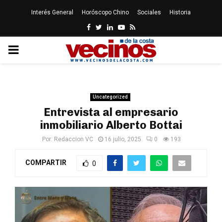
Interés General
Horóscopo Chino
Sociales
Historia
Facebook
Twitter
Linkedin
Youtube
Rss
PRIMARY
MENU
Uncategorized
Entrevista al empresario
inmobiliario Alberto Bottai
Por:
Redaccion VC
16 julio, 2025
0
193
COMPARTIR
0