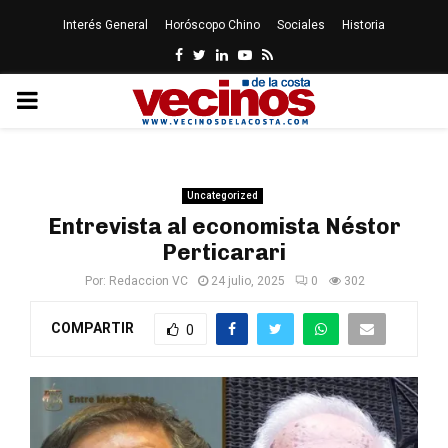
Interés General
Horóscopo Chino
Sociales
Historia
Facebook
Twitter
Linkedin
Youtube
Rss
PRIMARY
MENU
Uncategorized
Entrevista al economista Néstor
Perticarari
Por:
Redaccion VC
24 julio, 2025
0
302
COMPARTIR
0