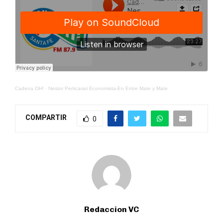
Cadena OH!
·
Nestor Perticarari Economista-En Entre Mate y Mate
COMPARTIR
0
Redaccion VC