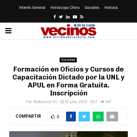
Interés General
Horóscopo Chino
Sociales
Historia
Facebook
Twitter
Linkedin
Youtube
Rss
PRIMARY
MENU
Sociedad
Formación en Oficios y Cursos de
Capacitación Dictado por la UNL y
APUL en Forma Gratuita.
Inscripción
Por:
Redaccion VC
30 julio, 2025
0
447
COMPARTIR
0