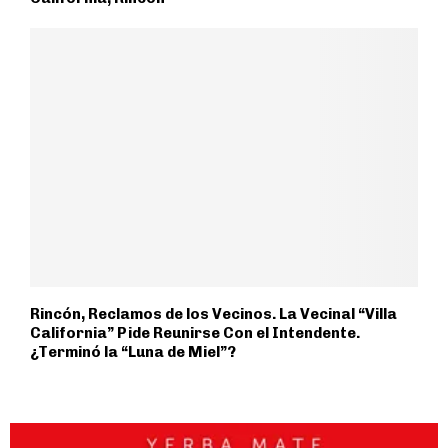
Rincón, Reclamos de los Vecinos. La Vecinal “Villa
California” Pide Reunirse Con el Intendente.
¿Terminó la “Luna de Miel”?