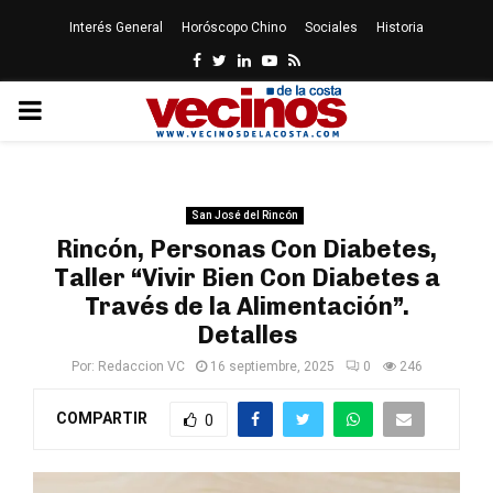
Interés General
Horóscopo Chino
Sociales
Historia
Facebook
Twitter
Linkedin
Youtube
Rss
PRIMARY
MENU
San José del Rincón
Rincón, Personas Con Diabetes,
Taller “Vivir Bien Con Diabetes a
Través de la Alimentación”.
Detalles
Por:
Redaccion VC
16 septiembre, 2025
0
246
COMPARTIR
0