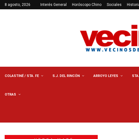
8 agosto, 2026
Interés General
Horóscopo Chino
Sociales
Histori
COLASTINÉ / STA. FE
S.J. DEL RINCÓN
ARROYO LEYES
STA
OTRAS