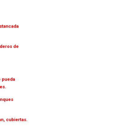
estancada
ederos de
se pueda
es.
anques
n, cubiertas.