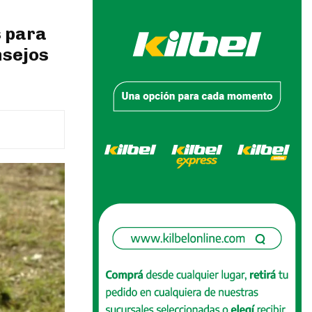
 para
nsejos