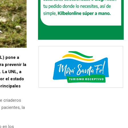
NL) pone a
a prevenir la
. La UNL, a
or el estado
principales
de criaderos
 pacientes, la
o en los