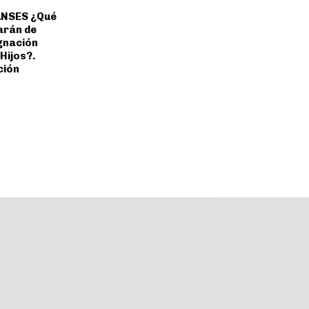
ANSES ¿Qué
arán de
gnación
Hijos?.
ción