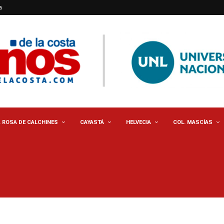
a
. ROSA DE CALCHINES
CAYASTÁ
HELVECIA
COL. MASCÍAS