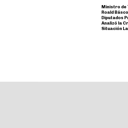
Ministro de 
Roald Básco
Diputados P
Analizó la Cr
Situación L