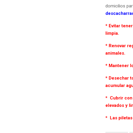
domicilios pa
descacharra
* Evitar ten
limpia.
* Renovar re
animales.
* Mantener l
* Desechar to
acumular agua
* Cubrir con
elevados y li
* Las pileta