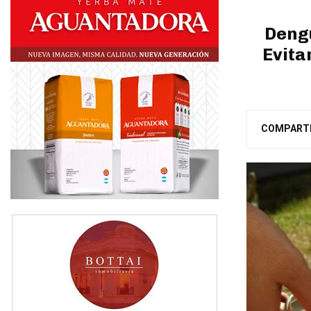
Deng
Evita
COMPART