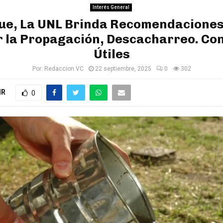
Interés General
ue, La UNL Brinda Recomendaciones
r la Propagación, Descacharreo. Co
Útiles
Por:
Redaccion VC
22 septiembre, 2025
0
302
IR
0