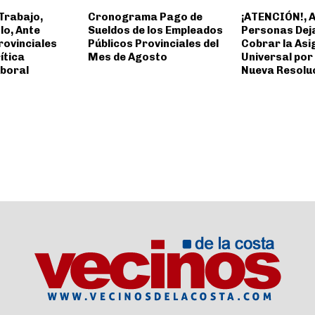
Trabajo,
Cronograma Pago de
¡ATENCIÓN!, 
lo, Ante
Sueldos de los Empleados
Personas Dej
rovinciales
Públicos Provinciales del
Cobrar la Asi
ítica
Mes de Agosto
Universal por 
aboral
Nueva Resolu