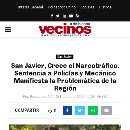
Interés General
Horóscopo Chino
Sociales
Historia
Facebook
Twitter
Linkedin
Youtube
Rss
PRIMARY
MENU
San Javier
San Javier, Crece el Narcotráfico.
Sentencia a Policías y Mecánico
Manifiesta la Problemática de la
Región
Por:
Redaccion VC
1 octubre, 2025
0
332
COMPARTIR
0