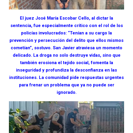
El juez José María Escobar Cello, al dictar la
sentencia, fue especialmente crítico con el rol de los
policías involucrados: “Tenían a su cargo la
prevención y persecución del delito que ellos mismos
cometían”, sostuvo. San Javier atraviesa un momento
delicado. La droga no solo destruye vidas, sino que
también erosiona el tejido social, fomenta la
inseguridad y profundiza la desconfianza en las
instituciones. La comunidad pide respuestas urgentes
para frenar un problema que ya no puede ser
ignorado.