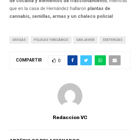
de cocaína y elementos de fraccionamiento
, mientras
que en la casa de Hernández hallaron
plantas de
cannabis, semillas, armas y un chaleco policial
.
DROGAS
POLIICAS Y MECÁNICO
SAN JAVIER
SENTENCIAS
COMPARTIR
0
Redaccion VC