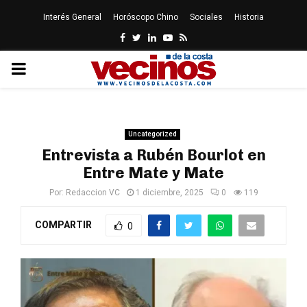
Interés General
Horóscopo Chino
Sociales
Historia
Facebook
Twitter
Linkedin
Youtube
Rss
PRIMARY
MENU
Uncategorized
Entrevista a Rubén Bourlot en
Entre Mate y Mate
Por:
Redaccion VC
1 diciembre, 2025
0
119
COMPARTIR
0