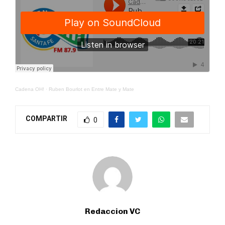
Cadena OH!
·
Ruben Bourlot en Entre Mate y Mate
COMPARTIR
0
Redaccion VC