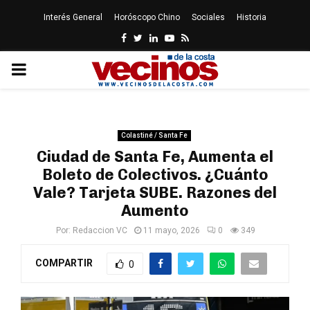
Interés General
Horóscopo Chino
Sociales
Historia
Facebook
Twitter
Linkedin
Youtube
Rss
PRIMARY
MENU
Colastiné / Santa Fe
Ciudad de Santa Fe, Aumenta el
Boleto de Colectivos. ¿Cuánto
Vale? Tarjeta SUBE. Razones del
Aumento
Por:
Redaccion VC
11 mayo, 2026
0
349
COMPARTIR
0