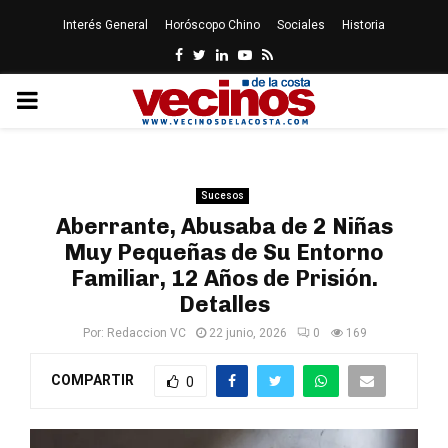
Interés General
Horóscopo Chino
Sociales
Historia
Facebook
Twitter
Linkedin
Youtube
Rss
PRIMARY
MENU
Sucesos
Aberrante, Abusaba de 2 Niñas
Muy Pequeñas de Su Entorno
Familiar, 12 Años de Prisión.
Detalles
Por:
Redaccion VC
22 junio, 2026
0
169
COMPARTIR
0