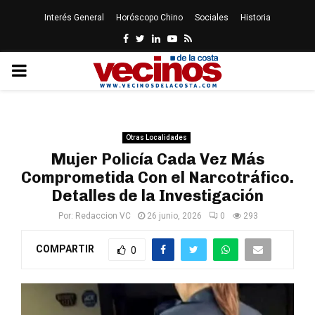
Interés General
Horóscopo Chino
Sociales
Historia
Facebook
Twitter
Linkedin
Youtube
Rss
PRIMARY
MENU
Otras Localidades
Mujer Policía Cada Vez Más
Comprometida Con el Narcotráfico.
Detalles de la Investigación
Por:
Redaccion VC
26 junio, 2026
0
293
COMPARTIR
0