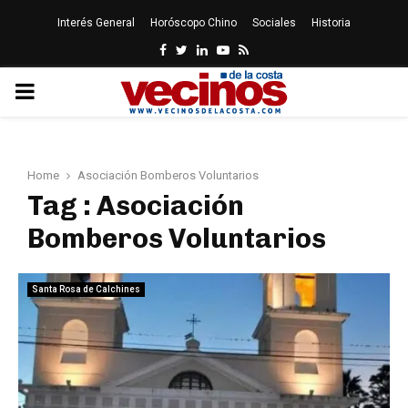
Interés General
Horóscopo Chino
Sociales
Historia
Facebook
Twitter
Linkedin
Youtube
Rss
PRIMARY
MENU
Home
Asociación Bomberos Voluntarios
Tag : Asociación
Bomberos Voluntarios
Santa Rosa de Calchines