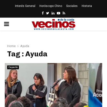
Interés General
Horóscopo Chino
Sociales
Historia
Facebook
Twitter
Linkedin
Youtube
Rss
PRIMARY
MENU
Home
Ayuda
Tag : Ayuda
Cayastá