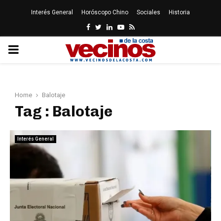
Interés General
Horóscopo Chino
Sociales
Historia
Facebook
Twitter
Linkedin
Youtube
Rss
PRIMARY
MENU
Home
Balotaje
Tag : Balotaje
Interés General