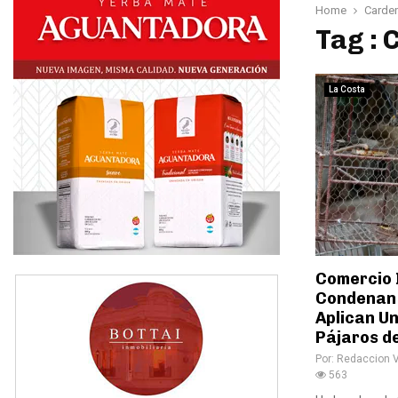
Home
Carde
Tag : 
La Costa
Comercio I
Condenan 
Aplican U
Pájaros de
Por:
Redaccion 
563