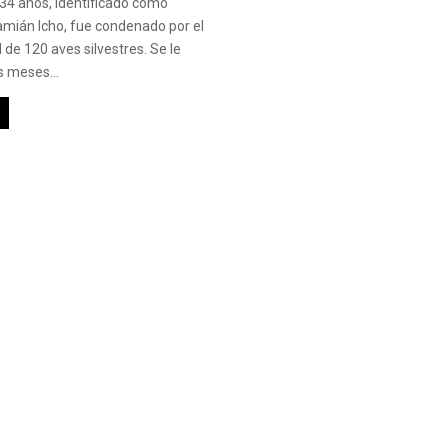
34 años, identificado como
mián Icho, fue condenado por el
 de 120 aves silvestres. Se le
 meses...