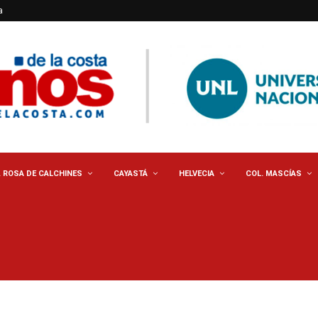
a
. ROSA DE CALCHINES
CAYASTÁ
HELVECIA
COL. MASCÍAS