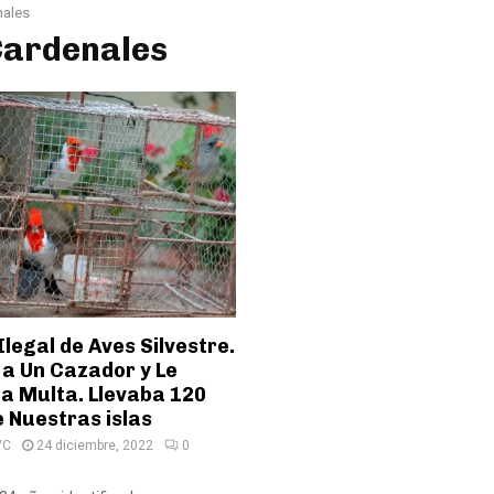
nales
Cardenales
legal de Aves Silvestre.
a Un Cazador y Le
na Multa. Llevaba 120
 Nuestras islas
VC
24 diciembre, 2022
0