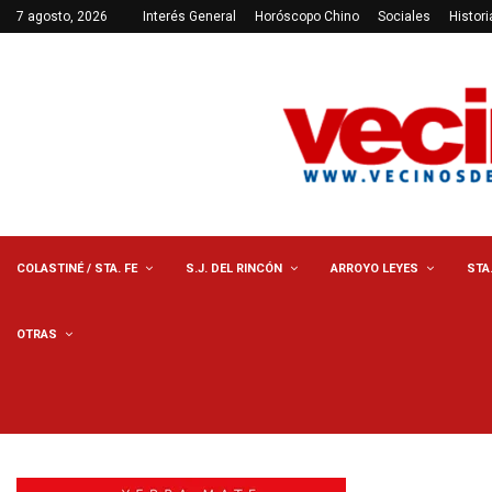
7 agosto, 2026
Interés General
Horóscopo Chino
Sociales
Histori
COLASTINÉ / STA. FE
S.J. DEL RINCÓN
ARROYO LEYES
STA
OTRAS