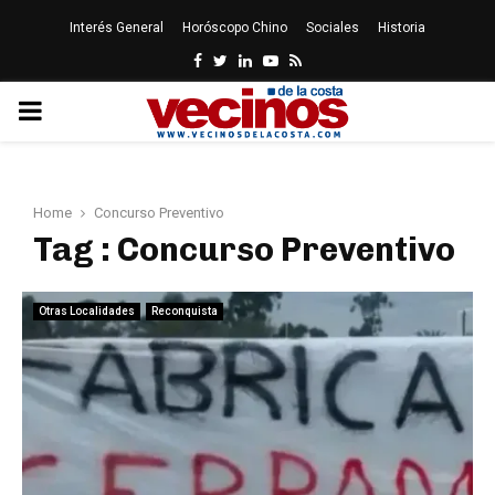
Interés General
Horóscopo Chino
Sociales
Historia
Facebook
Twitter
Linkedin
Youtube
Rss
PRIMARY
MENU
Home
Concurso Preventivo
Tag : Concurso Preventivo
Otras Localidades
Reconquista