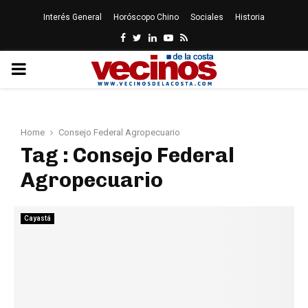
Interés General
Horóscopo Chino
Sociales
Historia
Facebook
Twitter
Linkedin
Youtube
Rss
PRIMARY
MENU
Home
Consejo Federal Agropecuario
Tag : Consejo Federal
Agropecuario
Cayastá