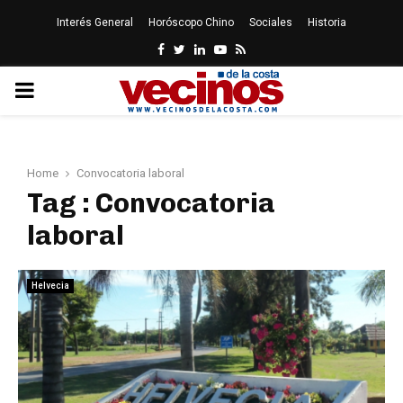
Interés General
Horóscopo Chino
Sociales
Historia
Facebook
Twitter
Linkedin
Youtube
Rss
PRIMARY
MENU
Home
Convocatoria laboral
Tag : Convocatoria
laboral
Helvecia