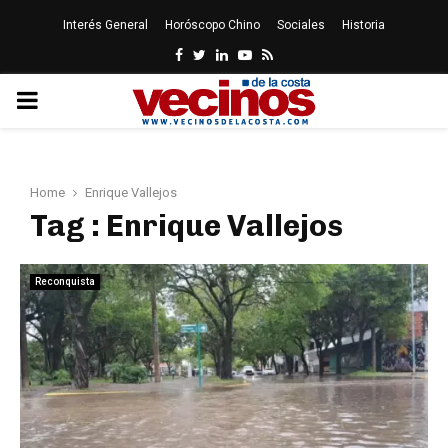
Interés General
Horóscopo Chino
Sociales
Historia
Facebook
Twitter
Linkedin
Youtube
Rss
PRIMARY
MENU
Home
Enrique Vallejos
Tag : Enrique Vallejos
Reconquista