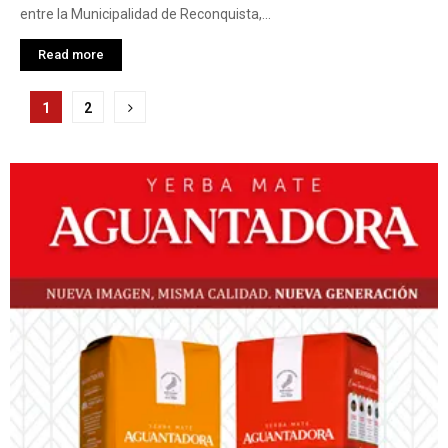
entre la Municipalidad de Reconquista,...
Read more
Paginación
1
2
de
entradas