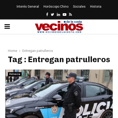
Interés General
Horóscopo Chino
Sociales
Historia
Facebook
Twitter
Linkedin
Youtube
Rss
PRIMARY
MENU
Home
Entregan patrulleros
Tag : Entregan patrulleros
Helvecia