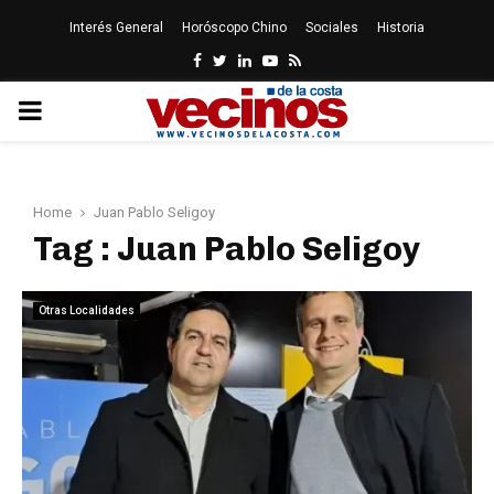
Interés General
Horóscopo Chino
Sociales
Historia
Facebook
Twitter
Linkedin
Youtube
Rss
PRIMARY
MENU
Home
Juan Pablo Seligoy
Tag : Juan Pablo Seligoy
Otras Localidades