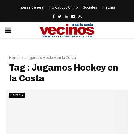
Interés General
Horóscopo Chino
Sociales
Historia
Facebook
Twitter
Linkedin
Youtube
Rss
PRIMARY
MENU
Home
Jugamos Hockey en la Costa
Tag : Jugamos Hockey en
la Costa
Helvecia